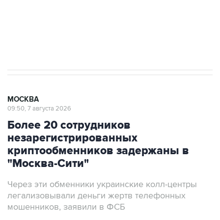
Социальная реклама, АНО «Национальные приоритеты».
ИНН 7725383515 Erid: F7NfYUJCUneVdTRF8PRs
Аксенов сообщил о четвертом погибшем в
результате атаки ВСУ на Крым
МОСКВА
09:50, 7 августа 2026
Более 20 сотрудников
незарегистрированных
криптообменников задержаны в
"Москва-Сити"
Через эти обменники украинские колл-центры
легализовывали деньги жертв телефонных
мошенников, заявили в ФСБ