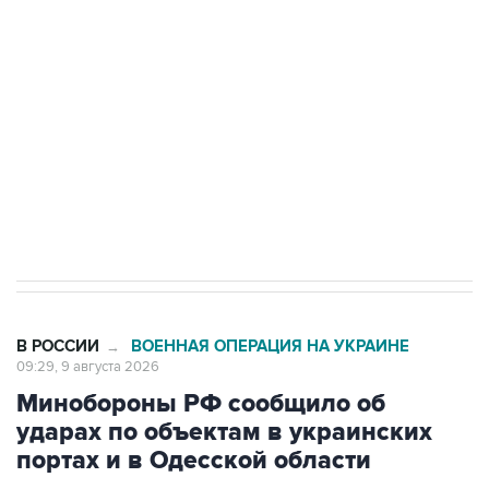
Беспилотные технологии и ИИ на службе у
электросетевых объектов и агрокомплексов
Социальная реклама, АНО «Национальные приоритеты».
ИНН 7725383515 Erid: F7NfYUJCUneVdwcydK6A
Кабмин РФ разрешил до 1 июля 2027 года
импорт, выпуск и обращение бензина Евро 2,
Евро 3, Евро 4
В РОССИИ
ВОЕННАЯ ОПЕРАЦИЯ НА УКРАИНЕ
→
09:29, 9 августа 2026
Минобороны РФ сообщило об
ударах по объектам в украинских
портах и в Одесской области