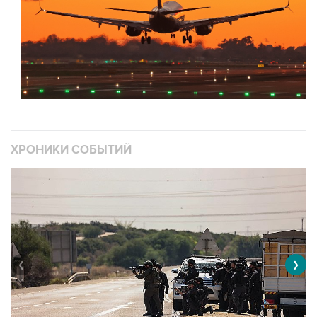
ХРОНИКИ СОБЫТИЙ
❮
❯