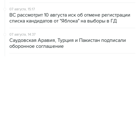
ВС рассмотрит 10 августа иск об отмене регистрации
списка кандидатов от "Яблока" на выборы в ГД
07 августа, 14:37
Саудовская Аравия, Турция и Пакистан подписали
оборонное соглашение
07 августа, 14:29
"Яблоку" не удалось оспорить отказ в регистрации на
выборах в парламент Петербурга
07 августа, 13:37
Wildberries позволит открывать партнерские хабы для
хранения товаров селлеров