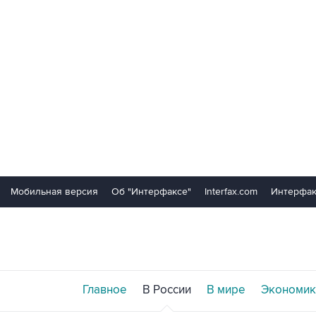
Мобильная версия
Об "Интерфаксе"
Interfax.com
Интерфак
Главное
В России
В мире
Экономик