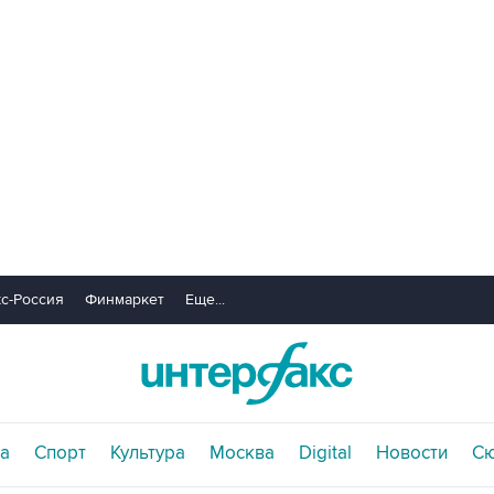
с-Россия
Финмаркет
Еще...
а
Спорт
Культура
Москва
Digital
Новости
С