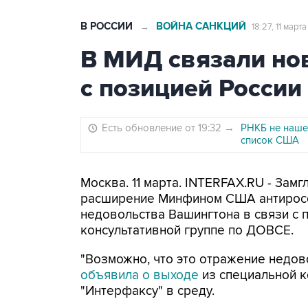
В РОССИИ
ВОЙНА САНКЦИЙ
→
18:27, 11 март
В МИД связали но
с позицией Росси
Есть обновление от 19:32
→
РНКБ не наше
список США
Москва. 11 марта. INTERFAX.RU - Зам
расширение Минфином США антиросс
недовольства Вашингтона в связи с 
консультативной группе по ДОВСЕ.
"Возможно, что это отражение недово
объявила о выходе
из специальной к
"Интерфаксу" в среду.