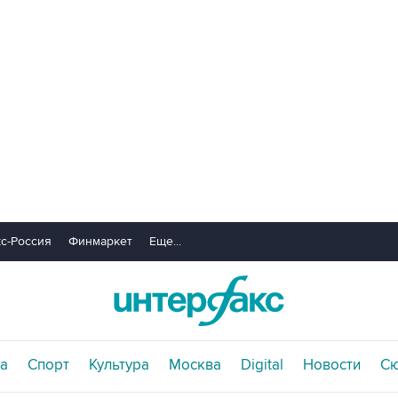
с-Россия
Финмаркет
Еще...
а
Спорт
Культура
Москва
Digital
Новости
С