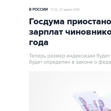
В РОССИИ
17:32, 27 марта 2015
Госдума приостан
зарплат чиновнико
года
Теперь размер индексации будет з
будет определен в законе о фе