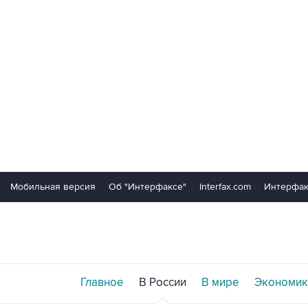
Мобильная версия
Об "Интерфаксе"
Interfax.com
Интерфак
Главное
В России
В мире
Экономик