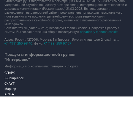
"Интерфакс.ру". Свидетельство о регистрации СМИ ЭЛ № ФС 77 - 84928 выдано
Федеральной службой по надзору в сфере связи, информационных технологий и
массовых коммуникаций (Роскомнадзор) 21.03.2023. Вся информация,
размещенная на данном веб-сайте, предназначена только для персонального
пользования и не подлежит дальнейшему воспроизведению и/или
распространению в какой-либо форме, иначе как с письменного разрешения
Интерфакса.
Сайт Interfax.ru (далее – сайт) использует файлы cookie. Продолжая работу с
сайтом, Вы соглашаетесь на сбор и последующую
обработку файлов cookie
.
Адрес: Россия, 127006, Москва, 1-я Тверская-Ямская улица, дом 2, стр.1, тел.:
+7 (499) 250-98-40
, факс:
+7 (499) 250-97-27
Продукты информационной группы
"Интерфакс"
Информация о компаниях, товарах и людях
СПАРК
X-Compliance
СКАУТ
Маркер
АСТРА
Новости и рынки
Новости "Интерфакса"
СКАН
RUDATA
Центр раскрытия корпоративной информации