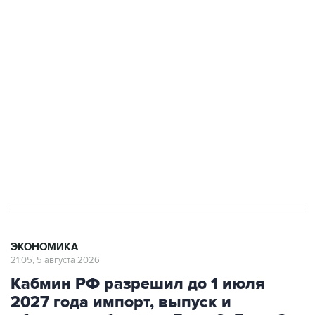
Путин сообщил о решении сосредоточить в
одних руках все службы тыла Минобороны
Как российские медицинские технологии
выходят на мировые рынки
Социальная реклама, АНО «Национальные приоритеты».
ИНН 7725383515 Erid: F7NfYUJCUneVdTRF8PRs
Трамп заявил, что переговоры с Ираном
начнутся в понедельник
ЭКОНОМИКА
21:05, 5 августа 2026
Кабмин РФ разрешил до 1 июля
2027 года импорт, выпуск и