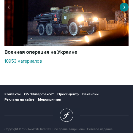
❮
❯
Военная операция на Украине
О
10953 материалов
3
Контакты
Об "Интерфаксе"
Пресс-центр
Вакансии
Реклама на сайте
Мероприятия
Copyright © 1991—2026 Interfax. Все права защищены. Сетевое издание