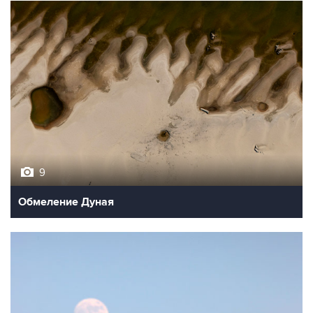
9
Обмеление Дуная