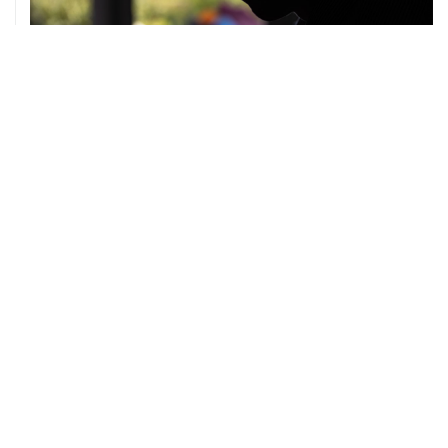
07 августа, 10:02
Топливо в Севастополе в пятницу поступит в продажу
на десять АЗС сети "Атан"
07 августа, 09:12
Очаги возгорания на объекте Wildberries в
Свердловской области локализованы
07 августа, 08:03
С атакованного дронами склада в Екатеринбурге
эвакуировали 800 человек
ХРОНИКИ СОБЫТИЙ