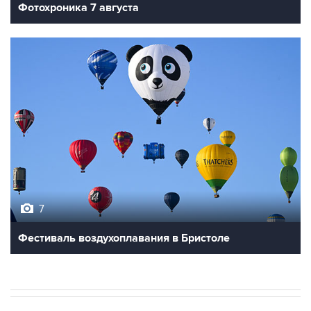
Фотохроника 7 августа
7
Фестиваль воздухоплавания в Бристоле