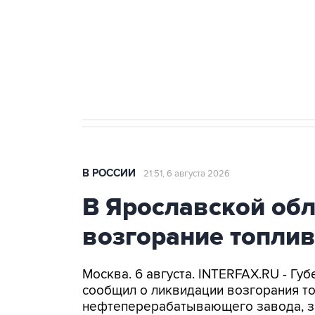
Социальная реклама, АНО «Национальные приоритеты».
И
Аксенов сообщил о четвертом п
Крым
В РОССИИ
21:51, 6 августа 2026
В Ярославской об
возгорание топли
Москва. 6 августа. INTERFAX.RU - Г
сообщил о ликвидации возгорания т
нефтеперерабатывающего завода, з