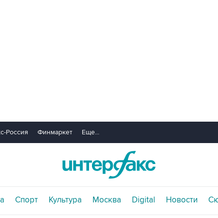
с-Россия
Финмаркет
Еще...
а
Спорт
Культура
Москва
Digital
Новости
С