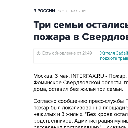
В РОССИИ
17:53, 3 мая 2015
Три семьи остались
пожара в Свердло
Есть обновление от 21:49
→
Жителя Забайк
поджога трав
Москва. 3 мая. INTERFAX.RU - Пожар
Фоминское Свердловской области, гд
дома, оставил без жилья три семьи.
Согласно сообщению пресс-службы Г
пожар был локализован на площади 9
нежилых и 3 жилых. "Без крова остал
родственников. Администрация муни
расселения пострадавших", - сказали