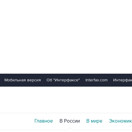
Мобильная версия
Об "Интерфаксе"
Interfax.com
Интерфак
Главное
В России
В мире
Экономик