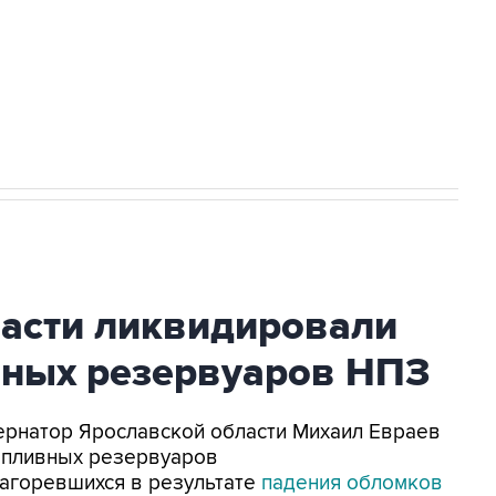
НН 7725383515 Erid: F7NfYUJCUneVdTRF8PRs
огибшем в результате атаки ВСУ на
ласти ликвидировали
вных резервуаров НПЗ
убернатор Ярославской области Михаил Евраев
опливных резервуаров
агоревшихся в результате
падения обломков