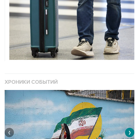
ХРОНИКИ СОБЫТИЙ
❮
❯