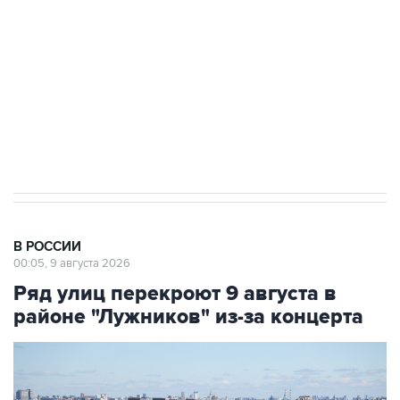
Беспилотные технологии и ИИ на службе у
электросетевых объектов и агрокомплексов
Социальная реклама, АНО «Национальные приоритеты».
ИНН 7725383515 Erid: F7NfYUJCUneVdwcydK6A
Кабмин РФ разрешил до 1 июля 2027 года
импорт, выпуск и обращение бензина Евро 2,
Евро 3, Евро 4
В РОССИИ
00:05, 9 августа 2026
Ряд улиц перекроют 9 августа в
районе "Лужников" из-за концерта