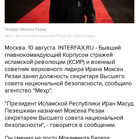
Генерал Мохсен Резаи
Фото: Morteza Nikoubazl/NurPhoto via Getty Images
Москва. 10 августа. INTERFAX.RU - Бывший
главнокомандующий Корпусом стражей
исламской революции (КСИР) и военный
советник верховного лидера Ирана Мохсен
Резаи занял должность секретаря Высшего
совета национальной безопасности, сообщило
агентство "Мехр".
"Президент Исламской Республики Иран Масуд
Пезешкиан назначил Мохсена Резаи
секретарем Высшего совета национальной
безопасности", - говорится в сообщении.
Он сменил на посту Мохаммада Багера
Зольгадра, который, в свою очередь, занял