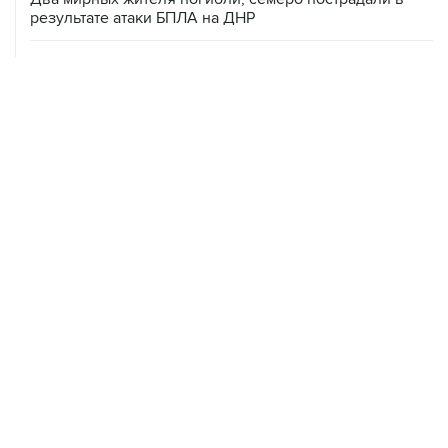
09 августа, 20:30
Что произошло за день: воскресенье, 9 августа
09 августа, 18:04
Внуково обслуживает рейсы по согласованию
09 августа, 16:36
Аэропорт Домодедово возобновил работу
09 августа, 15:55
Дамаск и Москва реорганизуют работу российских
баз в Сирии
09 августа, 14:08
"Росатом" начал возвращать российских специалистов
на АЭС "Бушер"
09 августа, 12:56
Число жертв атаки БПЛА на Белгород выросло до
пяти