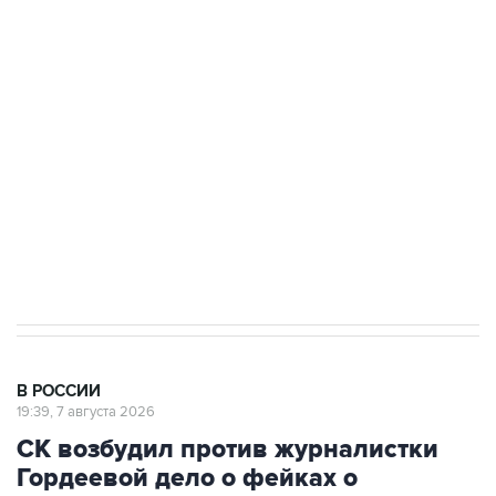
подростков, готовивших теракт на объекте
Росгвардии
Беспилотные технологии и ИИ на службе у
электросетевых объектов и агрокомплексов
Социальная реклама, АНО «Национальные приоритеты».
ИНН 7725383515 Erid: F7NfYUJCUneVdwcydK6A
Кабмин РФ разрешил до 1 июля 2027 года
импорт, выпуск и обращение бензина Евро 2,
Евро 3, Евро 4
В РОССИИ
19:39, 7 августа 2026
СК возбудил против журналистки
Гордеевой дело о фейках о