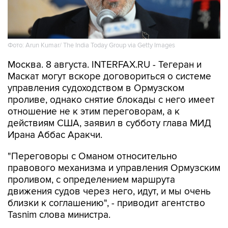
Фото: Arun Kumar/ The India Today Group via Getty Images
Москва. 8 августа. INTERFAX.RU - Тегеран и
Маскат могут вскоре договориться о системе
управления судоходством в Ормузском
проливе, однако снятие блокады с него имеет
отношение не к этим переговорам, а к
действиям США, заявил в субботу глава МИД
Ирана Аббас Аракчи.
"Переговоры с Оманом относительно
правового механизма и управления Ормузским
проливом, с определением маршрута
движения судов через него, идут, и мы очень
близки к соглашению", - приводит агентство
Tasnim слова министра.
"Но открытие Ормузского пролива зависит от
других условий, включая компенсацию за