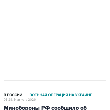
области подверглось атаке БПЛА
Беспилотные технологии и ИИ на службе у
электросетевых объектов и агрокомплексов
Социальная реклама, АНО «Национальные приоритеты».
ИНН 7725383515 Erid: F7NfYUJCUneVdwcydK6A
Кабмин РФ разрешил до 1 июля 2027 года
импорт, выпуск и обращение бензина Евро 2,
Евро 3, Евро 4
В РОССИИ
ВОЕННАЯ ОПЕРАЦИЯ НА УКРАИНЕ
→
09:29, 9 августа 2026
Минобороны РФ сообщило об
ударах по объектам в украинских