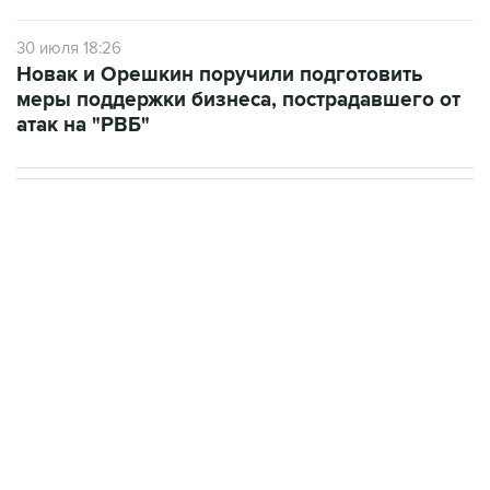
30 июля 18:26
Новак и Орешкин поручили подготовить
меры поддержки бизнеса, пострадавшего от
атак на "РВБ"
НОВОСТИ
06 августа, 22:16
Режим ЧС введен в Смоленской области после
урагана
06 августа, 21:51
Ликвидировано возгорание резервуаров НПЗ в
Ярославской области, возникшее из-за падения
обломков БПЛА
06 августа, 20:30
Что произошло за день: четверг, 6 августа