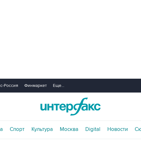
с-Россия
Финмаркет
Еще...
а
Спорт
Культура
Москва
Digital
Новости
С