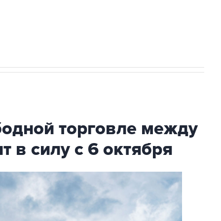
НН 7725383515 Erid: F7NfYUJCUneVdTRF8PRs
с Ираном начнутся в понедельник
бодной торговле между
т в силу с 6 октября