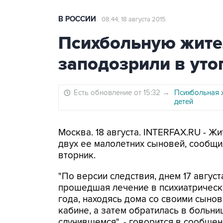
В РОССИИ
08:44, 18 августа 2015
Психбольную жите
заподозрили в уто
Есть обновление от 15:32
→
Психбольная 
детей
Москва. 18 августа. INTERFAX.RU - 
двух ее малолетних сыновей, сообщи
вторник.
"По версии следствия, днем 17 авгус
прошедшая лечение в психиатрическо
года, находясь дома со своими сынов
кабине, а затем обратилась в больни
случившемся", - говорится в сообщен