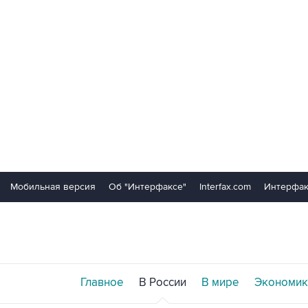
Мобильная версия
Об "Интерфаксе"
Interfax.com
Интерфак
Главное
В России
В мире
Экономик