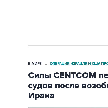
Как российские медицинские т
Социальная реклама, АНО «Национальные приоритеты».
И
Трамп заявил, что переговоры 
В МИРЕ
ОПЕРАЦИЯ ИЗРАИЛЯ И США ПР
→
Силы CENTCOM пер
судов после возо
Ирана