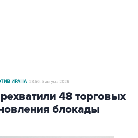
ехнологии выходят на мировые рынки
НН 7725383515 Erid: F7NfYUJCUneVdTRF8PRs
с Ираном начнутся в понедельник
ОТИВ ИРАНА
23:56, 5 августа 2026
ехватили 48 торговых
бновления блокады