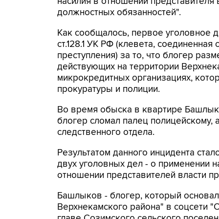
насилия в отношении представителя в
должностных обязанностей".
Как сообщалось, первое уголовное д
ст.128.1 УК РФ (клевета, соединенна
преступления) за то, что блогер ра
действующих на территории Верхнек
микрокредитных организациях, котор
прокуратуры и полиции.
Во время обыска в квартире Башлык
блогер сломал палец полицейскому, а
следственного отдела.
Результатом данного инцидента ста
двух уголовных дел - о применении н
отношении представителей власти пр
Башлыков - блогер, который основа
Верхнекамского района" в соцсети "
главе Созимского сельского поселен