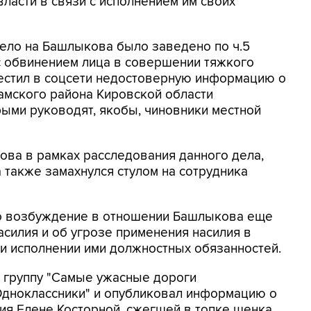
ласти в связи с исполнением им своих
ело на Башлыкова было заведено по ч.5
я с обвинением лица в совершении тяжкого
зместил в соцсети недостоверную информацию о
амского района Кировской области
ыми руководят, якобы, чиновники местной
ова в рамках расследования данного дела,
 также замахнулся стулом на сотрудника
ло возбуждение в отношении Башлыкова еще
асилия и об угрозе применения насилия в
и исполнении ими должностных обязанностей.
л группу "Самые ужасные дороги
Одноклассники" и опубликовал информацию о
ия Елене Косторной, сжегшей в топке щенка.