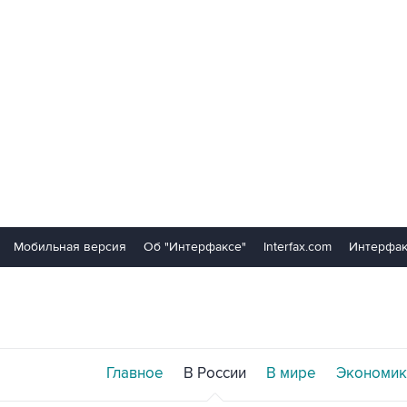
Мобильная версия
Об "Интерфаксе"
Interfax.com
Интерфак
Главное
В России
В мире
Экономик