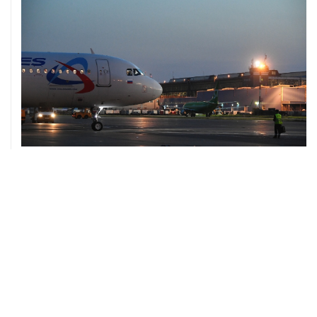
10 августа, 02:31
Доступ к интернету на Камчатке ограничат с 12 по 16
августа
09 августа, 22:39
Число жертв атаки БПЛА на Белгород выросло до
шести
09 августа, 21:58
Два мирных жителя погибли, семеро пострадали в
результате атаки БПЛА на ДНР