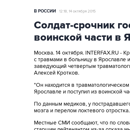
В РОССИИ
12:18, 14 октября 2015
Солдат-срочник го
воинской части в 
Москва. 14 октября. INTERFAX.RU - К
с травмами в больницу в Ярославле 
заведующий четвертым травматолог
Алексей Кротков.
"Он находится в травматологическом
Ярославле и поступил из воинской час
По данным медиков, у пострадавшег
мозга и перелом локтевого отростка.
Местные СМИ сообщают, что по слова
старшим лейтенантом из-за отказа мы