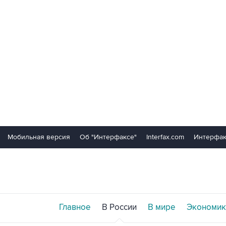
Мобильная версия
Об "Интерфаксе"
Interfax.com
Интерфак
Главное
В России
В мире
Экономик