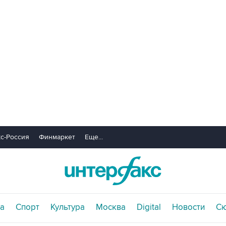
с-Россия
Финмаркет
Еще...
а
Спорт
Культура
Москва
Digital
Новости
С