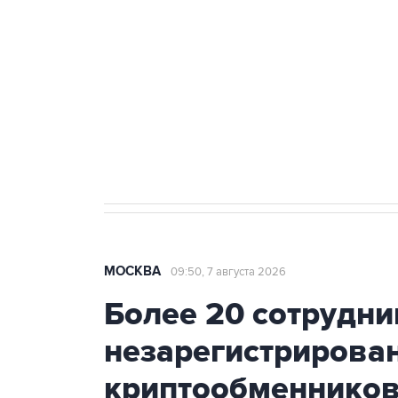
Беспилотные технологии и ИИ н
агрокомплексов
Социальная реклама, АНО «Национальные приоритеты».
И
Аксенов сообщил о четвертом п
Крым
МОСКВА
09:50, 7 августа 2026
Более 20 сотрудни
незарегистрирова
криптообменников