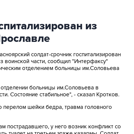
спитализирован из
Ярославле
расноярский солдат-срочник госпитализирован
из воинской части, сообщил "Интерфаксу"
ическим отделением больницы им.Соловьева
 отделении больницы им.Соловьева в
ти. Состояние стабильное", - сказал Кротков.
о перелом шейки бедра, травма головного
м пострадавшего, у него возник конфликт со
ть туалет на третьем этаже казармы. Солдат