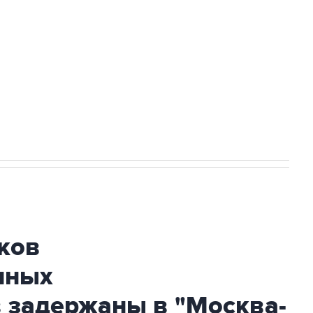
а службе у электросетевых объектов и
НН 7725383515 Erid: F7NfYUJCUneVdwcydK6A
огибшем в результате атаки ВСУ на
ков
нных
 задержаны в "Москва-