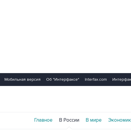
Мобильная версия
Об "Интерфаксе"
Interfax.com
Интерфак
Главное
В России
В мире
Экономик