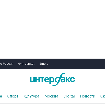
с-Россия
Финмаркет
Еще...
а
Спорт
Культура
Москва
Digital
Новости
С