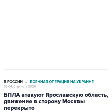
одних руках все службы тыла Минобороны
Как российские медицинские технологии
выходят на мировые рынки
Социальная реклама, АНО «Национальные приоритеты».
ИНН 7725383515 Erid: F7NfYUJCUneVdTRF8PRs
Трамп заявил, что переговоры с Ираном
начнутся в понедельник
В РОССИИ
ВОЕННАЯ ОПЕРАЦИЯ НА УКРАИНЕ
→
03:04, 6 августа 2026
БПЛА атакуют Ярославскую область,
движение в сторону Москвы
перекрыто