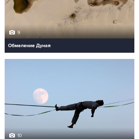
9
Обмеление Дуная
10