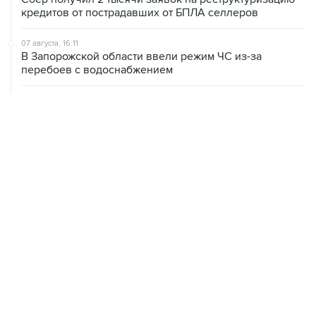
07 августа, 16:11
В Запорожской области ввели режим ЧС из-за
перебоев с водоснабжением
07 августа, 15:43
Власти Крыма ожидают роста объемов продажи
бензина со следующей недели
07 августа, 15:17
ВС рассмотрит 10 августа иск об отмене регистрации
списка кандидатов от "Яблока" на выборы в ГД
07 августа, 14:37
Саудовская Аравия, Турция и Пакистан подписали
оборонное соглашение
ХРОНИКИ СОБЫТИЙ