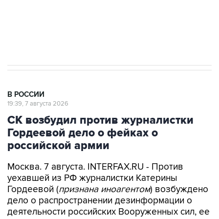
импорт, выпуск и обращение бензина Евро 2,
Евро 3, Евро 4
В РОССИИ
19:39, 7 августа 2026
СК возбудил против журналистки
Гордеевой дело о фейках о
российской армии
Москва. 7 августа. INTERFAX.RU - Против
уехавшей из РФ журналистки Катерины
Гордеевой (
признана иноагентом
) возбуждено
дело о распространении дезинформации о
деятельности российских Вооруженных сил, ее
планируется объявить в розыск, сообщили в
Следственном комитете РФ (СКР).