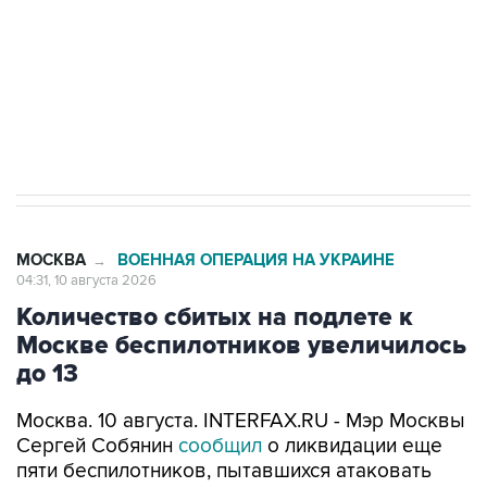
Социальная реклама, АНО «Национальные приоритеты».
ИНН 7725383515 Erid: F7NfYUJCUneVdwcydK6A
Путин вывел "Шереметьево" из
стратегического списка с целью снять
препятствие для приватизации
МОСКВА
ВОЕННАЯ ОПЕРАЦИЯ НА УКРАИНЕ
→
04:31, 10 августа 2026
Количество сбитых на подлете к
Москве беспилотников увеличилось
до 13
Москва. 10 августа. INTERFAX.RU - Мэр Москвы
Сергей Собянин
сообщил
о ликвидации еще
пяти беспилотников, пытавшихся атаковать