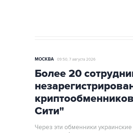
Аксенов сообщил о четвертом п
Крым
МОСКВА
09:50, 7 августа 2026
Более 20 сотрудни
незарегистрирова
криптообменников
Сити"
Через эти обменники украинские