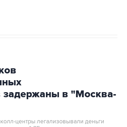
огибшем в результате атаки ВСУ на
ков
нных
 задержаны в "Москва-
 колл-центры легализовывали деньги