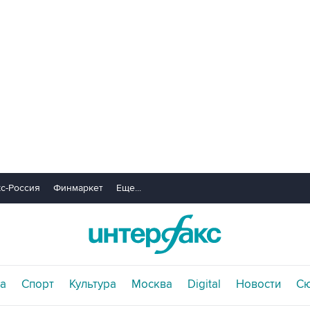
с-Россия
Финмаркет
Еще...
а
Спорт
Культура
Москва
Digital
Новости
С