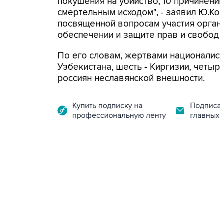
покушения на убийство, 10 причинени
смертельным исходом", - заявил Ю.К
посвященной вопросам участия орган
обеспечении и защите прав и свобод
По его словам, жертвами националист
Узбекистана, шесть - Киргизии, четы
россиян неславянской внешности.
Купить подписку на
Подписа
профессиональную ленту
главных
09:12, 7 августа 2026