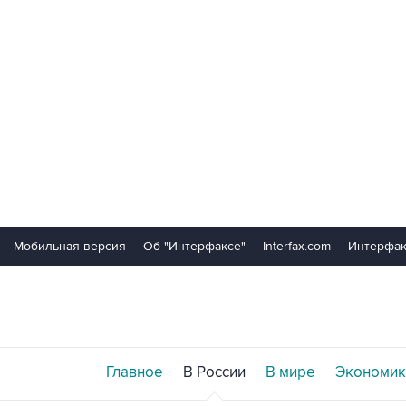
Мобильная версия
Об "Интерфаксе"
Interfax.com
Интерфак
Главное
В России
В мире
Экономик