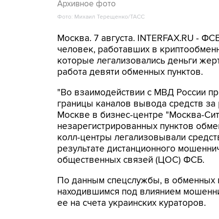
Архивное фото
Фото: Михаил Терещенко/ТАСС
Москва. 7 августа. INTERFAX.RU - Ф
человек, работавших в криптообменн
которые легализовались деньги же
работа девяти обменных пунктов.
"Во взаимодействии с МВД России п
границы каналов вывода средств за
Москве в бизнес-центре "Москва-Си
незарегистрированных пунктов обме
колл-центры легализовывали средств
результате дистанционного мошеннич
общественных связей (ЦОС) ФСБ.
По данным спецслужбы, в обменных п
находившимся под влиянием мошенни
ее на счета украинских кураторов.