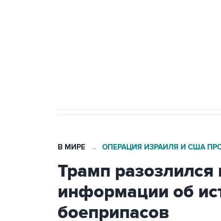
Как российские медицинские т
Социальная реклама, АНО «Национальные приоритеты».
И
Аксенов сообщил о четвертом п
Крым
В МИРЕ
ОПЕРАЦИЯ ИЗРАИЛЯ И США ПР
→
Трамп разозлился 
информации об ис
боеприпасов