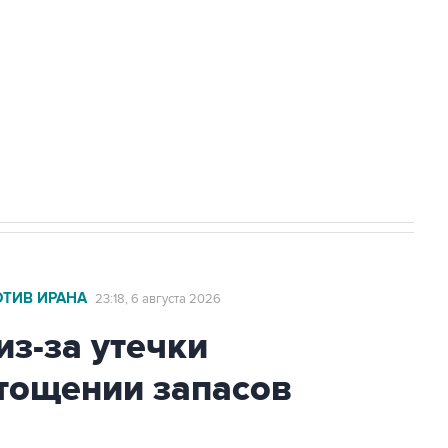
ехнологии выходят на мировые рынки
НН 7725383515 Erid: F7NfYUJCUneVdTRF8PRs
огибшем в результате атаки ВСУ на
ОТИВ ИРАНА
23:18, 6 августа 2026
из-за утечки
тощении запасов