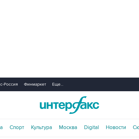
с-Россия
Финмаркет
Еще...
а
Спорт
Культура
Москва
Digital
Новости
С