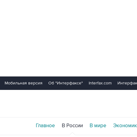
Мобильная версия
Об "Интерфаксе"
Interfax.com
Интерфак
Главное
В России
В мире
Экономик