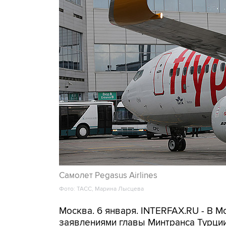
Самолет Pegasus Airlines
Фото: ТАСС, Марина Лысцева
Москва. 6 января. INTERFAX.RU - В
заявлениями главы Минтранса Турции