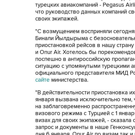
турецких авиакомпаний - Pegasus Airl
что руководство данных компаний св
своих экипажей.
"С возмущением восприняли сегодня
Бинали Йылдырыма с безосновательн
приостановкой рейсов в нашу страну 
и Onur Air. Хотелось бы порекоменд
поспешно в антироссийскую пропага
ситуацию с упомянутыми турецкими а
официального представителя МИД Р
сайте
министерства.
"В действительности приостановка их
января вызвана исключительно тем, 
на заблаговременно распространен
визового режима с Турцией с 1 январ
визах для своих экипажей, - сказала
запрос и документы в наше Генконсу
дня 6 января. Onur Air по визам так и