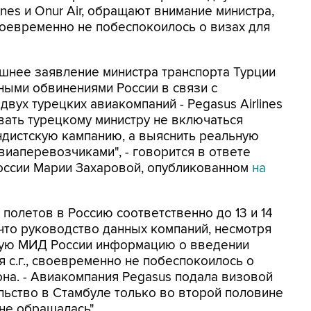
ines и Onur Air, обращают внимание министра,
оевременно не побеспокоилось о визах для
шнее заявление министра транспорта Турции
ыми обвинениями России в связи с
двух турецких авиакомпаний - Pegasus Airlines
овать турецкому министру не включаться
ндистскую кампанию, а выяснить реальную
виаперевозчиками", - говорится в ответе
оссии Марии Захаровой, опубликованном
на
 полетов в Россию соответственно до 13 и 14
что руководство данных компаний, несмотря
ную МИД России информацию о введении
я с.г., своевременно не побеспокоилось о
 она. - Авиакомпания Pegasus подала визовой
льство в Стамбуле только во второй половине
 не обращалась".