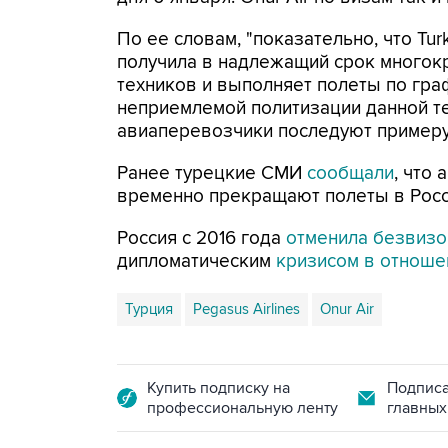
По ее словам, "показательно, что Tur
получила в надлежащий срок многок
техников и выполняет полеты по граф
неприемлемой политизации данной те
авиаперевозчики последуют примеру Tu
Ранее турецкие СМИ
сообщали
, что 
временно прекращают полеты в Росс
Россия с 2016 года
отменила безвиз
дипломатическим
кризисом в отнош
Турция
Pegasus Airlines
Onur Air
Купить подписку на
Подписа
профессиональную ленту
главных