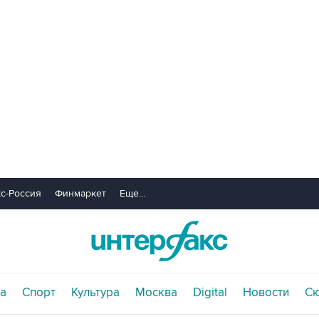
с-Россия
Финмаркет
Еще...
а
Спорт
Культура
Москва
Digital
Новости
С