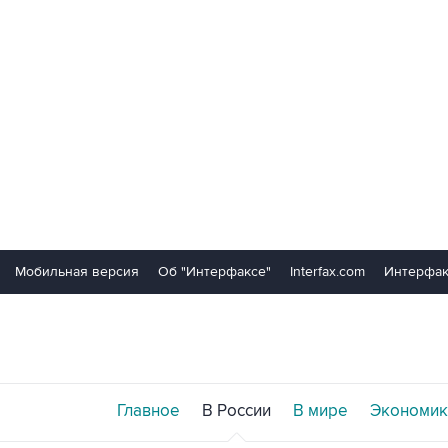
Мобильная версия
Об "Интерфаксе"
Interfax.com
Интерфак
Главное
В России
В мире
Экономик