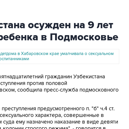
тана осужден на 9 лет
 ребенка в Подмосковье
 детдома в Хабаровском крае умалчивала о сексуальном
воспитанниками
евятнадцатилетний гражданин Узбекистана
ступления против половой
вском, сообщила пресс-служба подмосковного
реступления предусмотренного п. "б" ч.4 ст.
 сексуального характера, совершенные в
 суда ему назначено наказание в виде девяти
колонии строгого режима", - говорится в