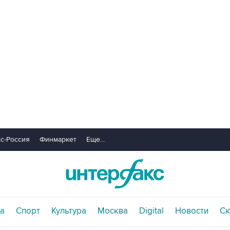
с-Россия
Финмаркет
Еще...
а
Спорт
Культура
Москва
Digital
Новости
С