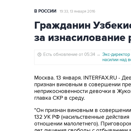
В РОССИИ
19:33, 13 января 2016
Гражданин Узбекис
за изнасилование
Есть обновление от 05:34
→
Экс-директор
насилии над 
Москва. 13 января. INTERFAX.RU - Д
признан виновным в совершении пре
неприкосновенности девочки в Жуко
главка СКР в среду.
"Он признан виновным в совершении п
132 УК РФ (насильственные действия
отношении малолетнего). Приговором
лет лишения свободы с отбыванием в 