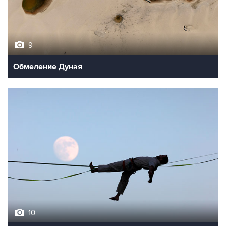
9
Обмеление Дуная
10