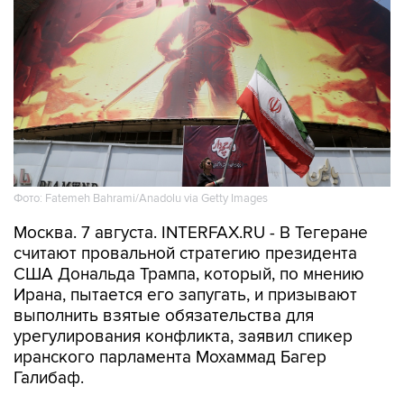
Фото: Fatemeh Bahrami/Anadolu via Getty Images
Москва. 7 августа. INTERFAX.RU - В Тегеране
считают провальной стратегию президента
США Дональда Трампа, который, по мнению
Ирана, пытается его запугать, и призывают
выполнить взятые обязательства для
урегулирования конфликта, заявил спикер
иранского парламента Мохаммад Багер
Галибаф.
В МИРЕ