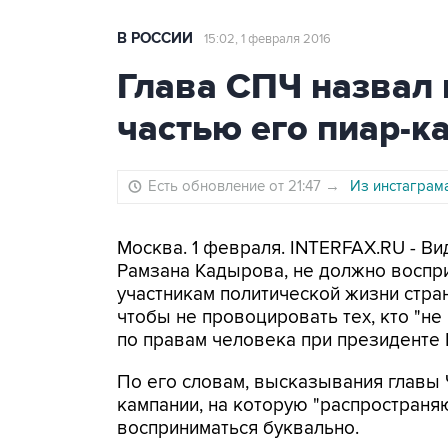
В РОССИИ
15:02, 1 февраля 2016
Глава СПЧ назвал
частью его пиар-к
Есть обновление от 21:47
→
Из инстаграм
Москва. 1 февраля. INTERFAX.RU - В
Рамзана Кадырова, не должно воспри
участникам политической жизни стра
чтобы не провоцировать тех, кто "не
по правам человека при президенте
По его словам, высказывания главы 
кампании, на которую "распространя
восприниматься буквально.