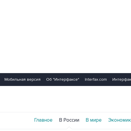
Мобильная версия
Об "Интерфаксе"
Interfax.com
Интерфак
Главное
В России
В мире
Экономик