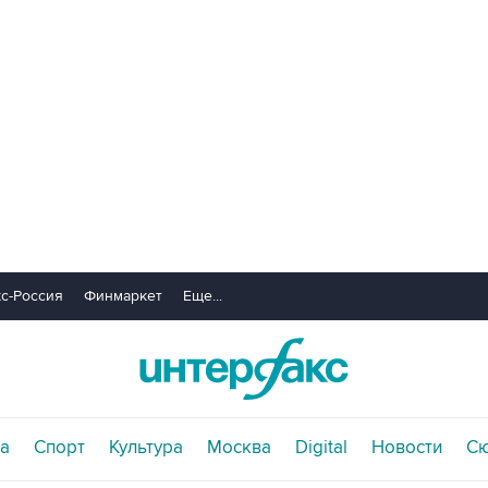
с-Россия
Финмаркет
Еще...
а
Спорт
Культура
Москва
Digital
Новости
С