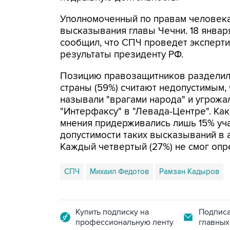
Уполномоченный по правам человека
высказывания главы Чечни. 18 янва
сообщил, что СПЧ проведет эксперт
результаты президенту РФ.
Позицию правозащитников разделили
страны (59%) считают недопустимым,
называли "врагами народа" и угрожа
"Интерфаксу" в "Левада-Центре". Ка
мнения придерживались лишь 15% уча
допустимости таких высказываний в 
Каждый четвертый (27%) не смог опр
СПЧ
Михаил Федотов
Рамзан Кадыров
Купить подписку на
Подписа
профессиональную ленту
главных