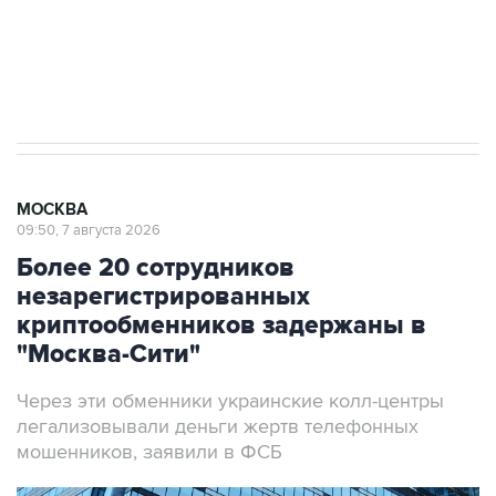
ИНН 7725383515 Erid: F7NfYUJCUneVdwcydK6A
Аксенов сообщил о четвертом погибшем в
результате атаки ВСУ на Крым
МОСКВА
09:50, 7 августа 2026
Более 20 сотрудников
незарегистрированных
криптообменников задержаны в
"Москва-Сити"
Через эти обменники украинские колл-центры
легализовывали деньги жертв телефонных
мошенников, заявили в ФСБ