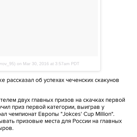
yrov_95)
on
Mar 30, 2016 at 3:57am PDT
же рассказал об успехах чеченских скакунов
телем двух главных призов на скачках первой
учил приз первой категории, выиграв у
л чемпионат Европы "Jokces' Cup Million".
вать призовые места для России на главных
ыров.