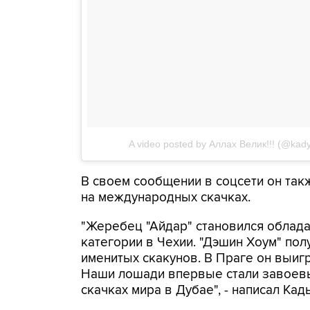
A video posted by Аллах Велик!!! (@kad
В своем сообщении в соцсети он так
на международных скачках.
"Жеребец "Айдар" становился облада
категории в Чехии. "Дэшин Хоум" пол
именитых скакунов. В Праге он выигра
Наши лошади впервые стали завоевы
скачках мира в Дубае", - написал Кад