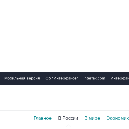
Мобильная версия
Об "Интерфаксе"
Interfax.com
Интерфак
Главное
В России
В мире
Экономик