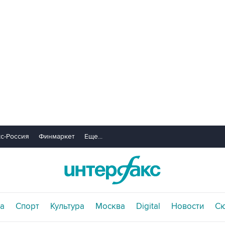
с-Россия
Финмаркет
Еще...
а
Спорт
Культура
Москва
Digital
Новости
С