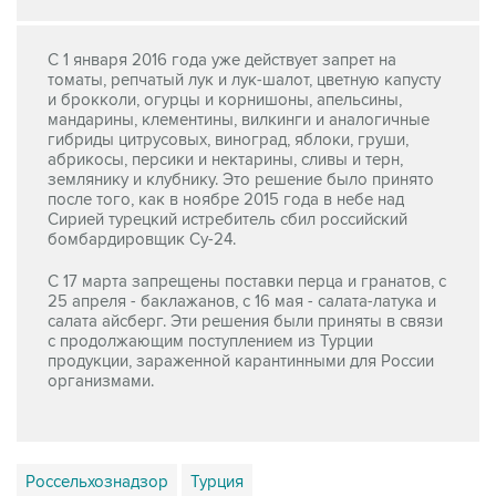
С 1 января 2016 года уже действует запрет на
томаты, репчатый лук и лук-шалот, цветную капусту
и брокколи, огурцы и корнишоны, апельсины,
мандарины, клементины, вилкинги и аналогичные
гибриды цитрусовых, виноград, яблоки, груши,
абрикосы, персики и нектарины, сливы и терн,
землянику и клубнику. Это решение было принято
после того, как в ноябре 2015 года в небе над
Сирией турецкий истребитель сбил российский
бомбардировщик Су-24.
С 17 марта запрещены поставки перца и гранатов, с
25 апреля - баклажанов, с 16 мая - салата-латука и
салата айсберг. Эти решения были приняты в связи
с продолжающим поступлением из Турции
продукции, зараженной карантинными для России
организмами.
Россельхознадзор
Турция