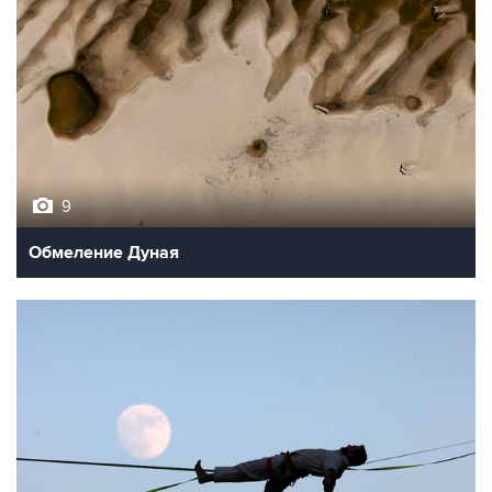
9
Обмеление Дуная