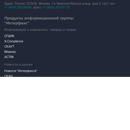
Продукты информационной группы
"Интерфакс"
Информация о компаниях, товарах и людях
СПАРК
X-Compliance
СКАУТ
Маркер
АСТРА
Новости и рынки
Новости "Интерфакса"
СКАН
RUDATA
Центр раскрытия корпоративной информации
Условия использования информации
Выходные данные
Дизайн – Motka.ru