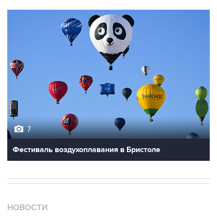
7
Фестиваль воздухоплавания в Бристоле
НОВОСТИ
09 августа, 12:56
Число жертв атаки БПЛА на Белгород выросло до