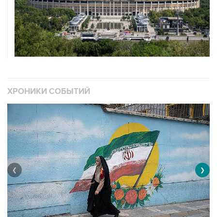
ХРОНИКИ СОБЫТИЙ
❮
❯