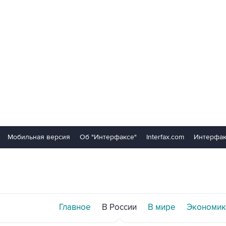
Мобильная версия
Об "Интерфаксе"
Interfax.com
Интерфак
Главное
В России
В мире
Экономик