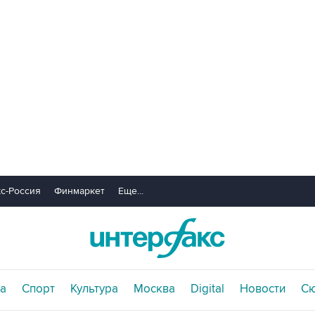
с-Россия
Финмаркет
Еще...
а
Спорт
Культура
Москва
Digital
Новости
С