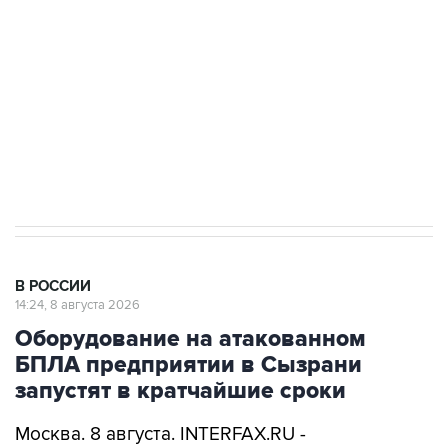
Беспилотные технологии и ИИ на службе у
электросетевых объектов и агрокомплексов
Социальная реклама, АНО «Национальные приоритеты».
ИНН 7725383515 Erid: F7NfYUJCUneVdwcydK6A
Очаги возгорания на объекте Wildberries в
Свердловской области локализованы
В РОССИИ
14:24, 8 августа 2026
Оборудование на атакованном
БПЛА предприятии в Сызрани
запустят в кратчайшие сроки
Москва. 8 августа. INTERFAX.RU -