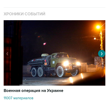
ХРОНИКИ СОБЫТИЙ
❮
❯
Военная операция на Украине
О
11007 материалов
3