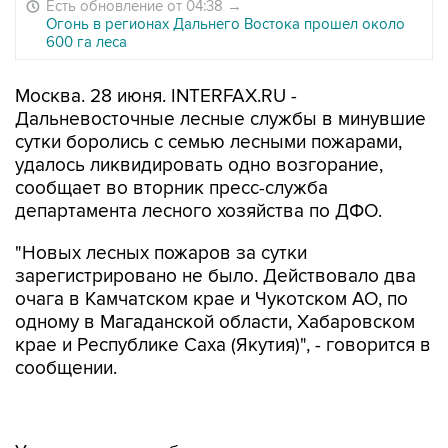
Есть обновление от 04:38
→
Огонь в регионах Дальнего Востока прошел около
600 га леса
Москва. 28 июня. INTERFAX.RU -
Дальневосточные лесные службы в минувшие
сутки боролись с семью лесными пожарами,
удалось ликвидировать одно возгорание,
сообщает во вторник пресс-служба
департамента лесного хозяйства по ДФО.
"Новых лесных пожаров за сутки
зарегистрировано не было. Действовало два
очага в Камчатском крае и Чукотском АО, по
одному в Магаданской области, Хабаровском
крае и Республике Саха (Якутия)", - говорится в
сообщении.
Уточняется, что общая площадь по округу,
пройденная огнем за сутки, составила 449