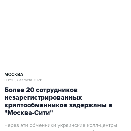
Беспилотные технологии и ИИ на службе у
электросетевых объектов и агрокомплексов
Социальная реклама, АНО «Национальные приоритеты».
ИНН 7725383515 Erid: F7NfYUJCUneVdwcydK6A
Аксенов сообщил о четвертом погибшем в
результате атаки ВСУ на Крым
МОСКВА
09:50, 7 августа 2026
Более 20 сотрудников
незарегистрированных
криптообменников задержаны в
"Москва-Сити"
Через эти обменники украинские колл-центры