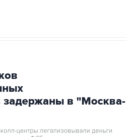
огибшем в результате атаки ВСУ на
ков
нных
 задержаны в "Москва-
 колл-центры легализовывали деньги