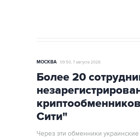
Аксенов сообщил о четвертом п
Крым
МОСКВА
09:50, 7 августа 2026
Более 20 сотрудни
незарегистрирова
криптообменников
Сити"
Через эти обменники украинские