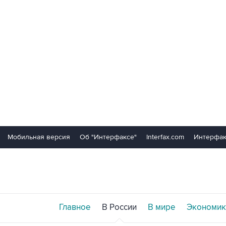
Мобильная версия
Об "Интерфаксе"
Interfax.com
Интерфак
Главное
В России
В мире
Экономик