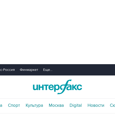
с-Россия
Финмаркет
Еще...
а
Спорт
Культура
Москва
Digital
Новости
С