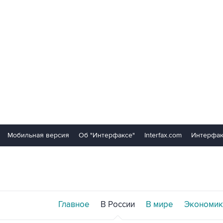
Мобильная версия
Об "Интерфаксе"
Interfax.com
Интерфак
Главное
В России
В мире
Экономик