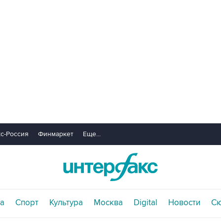
с-Россия
Финмаркет
Еще...
а
Спорт
Культура
Москва
Digital
Новости
С