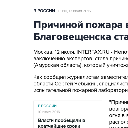
В РОССИИ
09:10, 12 июля 2016
Причиной пожара 
Благовещенска ста
Москва. 12 июля. INTERFAX.RU - Неп
заключению экспертов, стала причи
(Амурская область), который уничто
Как сообщил журналистам заместите
области Сергей Чебыкин, специалис
испытательной пожарной лаборатори
"Причи
В РОССИИ
возгор
10 июля 2016
огня в
Власти пообещали в
распол
кратчайшие сроки