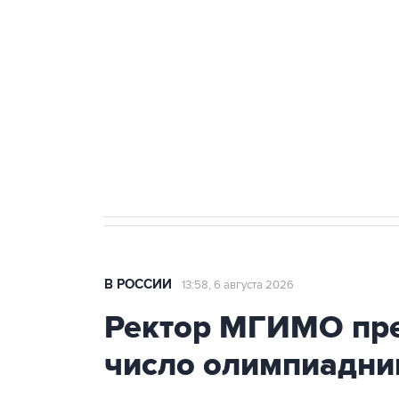
Путин сообщил о решении сосре
тыла Минобороны
Как российские медицинские т
Социальная реклама, АНО «Национальные приоритеты».
И
Трамп заявил, что переговоры 
В РОССИИ
13:58, 6 августа 2026
Ректор МГИМО пре
число олимпиадни