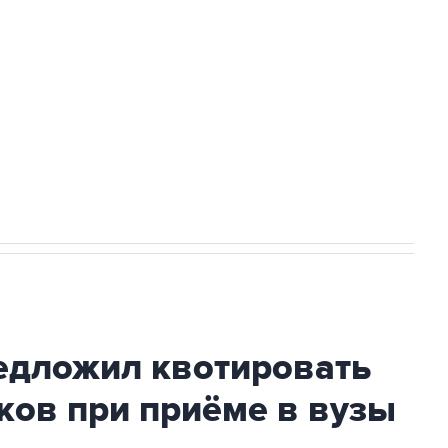
доточить в одних руках все службы
ехнологии выходят на мировые рынки
НН 7725383515 Erid: F7NfYUJCUneVdTRF8PRs
с Ираном начнутся в понедельник
дложил квотировать
ков при приёме в вузы