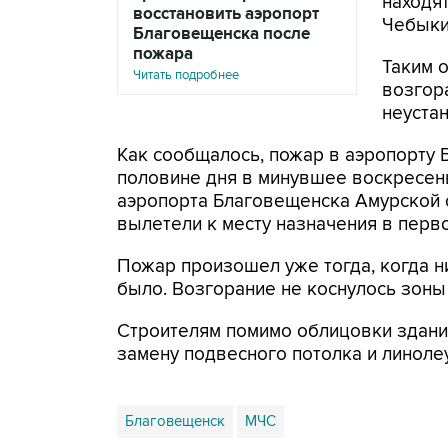
находя
восстановить аэропорт
Чебыки
Благовещенска после
пожара
Таким 
Читать подробнее
возгор
неуста
Как сообщалось, пожар в аэропорту
половине дня в минувшее воскресень
аэропорта Благовещенска Амурской 
вылетели к месту назначения в перв
Пожар произошел уже тогда, когда н
было. Возгорание не коснулось зоны
Строителям помимо облицовки здания
замену подвесного потолка и линолеу
Благовещенск
МЧС