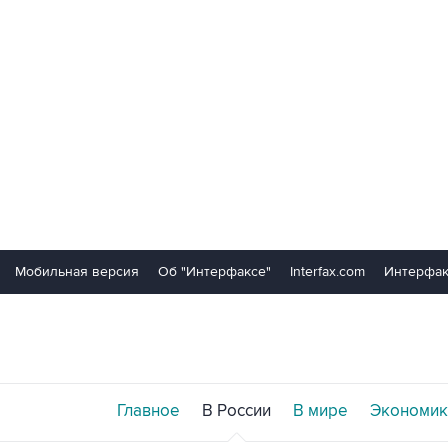
Мобильная версия
Об "Интерфаксе"
Interfax.com
Интерфак
Главное
В России
В мире
Экономик