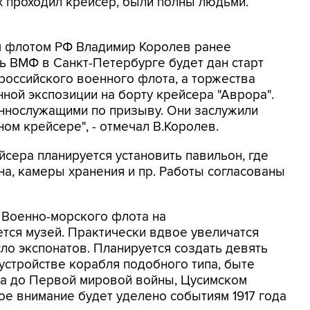
 проходил крейсер, были полны людьми.
 флотом РФ Владимир Королев ранее
нь ВМФ в Санкт-Петербурге будет дан старт
оссийского военного флота, а торжества
ной экспозиции на борту крейсера "Аврора".
ннослужащими по призыву. Они заслужили
ом крейсере", - отмечал В.Королев.
сера планируется установить павильон, где
на, камеры хранения и пр. Работы согласованы
 Военно-морского флота на
тся музей. Практически вдвое увеличатся
ло экспонатов. Планируется создать девять
устройстве корабля подобного типа, быте
та до Первой мировой войны, Цусимском
ое внимание будет уделено событиям 1917 года