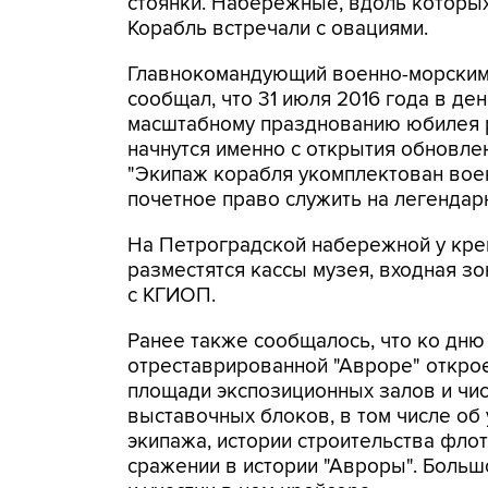
стоянки. Набережные, вдоль которых
Корабль встречали с овациями.
Главнокомандующий военно-морским
сообщал, что 31 июля 2016 года в де
масштабному празднованию юбилея р
начнутся именно с открытия обновлен
"Экипаж корабля укомплектован вое
почетное право служить на легендарн
На Петроградской набережной у крей
разместятся кассы музея, входная зо
с КГИОП.
Ранее также сообщалось, что ко дню
отреставрированной "Авроре" открое
площади экспозиционных залов и чис
выставочных блоков, в том числе об 
экипажа, истории строительства фло
сражении в истории "Авроры". Больш