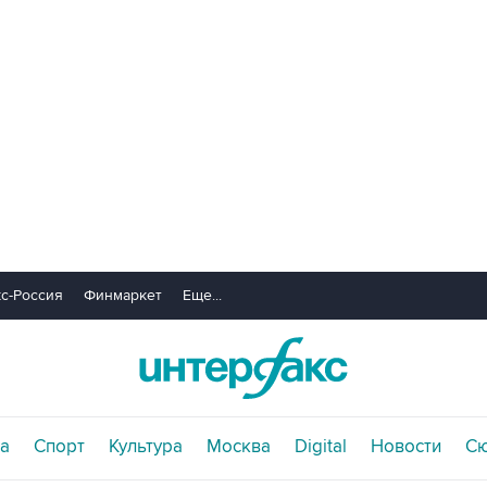
с-Россия
Финмаркет
Еще...
а
Спорт
Культура
Москва
Digital
Новости
С