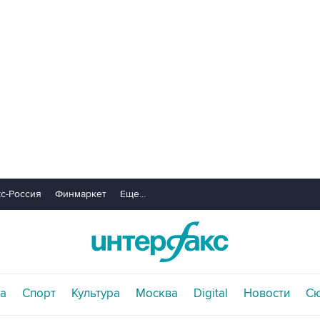
с-Россия
Финмаркет
Еще...
а
Спорт
Культура
Москва
Digital
Новости
С