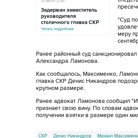
19 июля 2016
пресеч
Задержан заместитель
руководителя
"Суд по
столичного главка СКР
удовле
Читать подробнее
меру п
сентябр
Ранее районный суд санкционировал 
Александра Ламонова.
Как сообщалось, Максименко, Ламон
главка СКР Денис Никандров подозре
крупном размере.
Ранее адвокат Ламонова сообщил "Ин
признает свою вину. По словам адво
получении взятки в размере один ми
СКР
Денис Никандров
Михаил Максимен