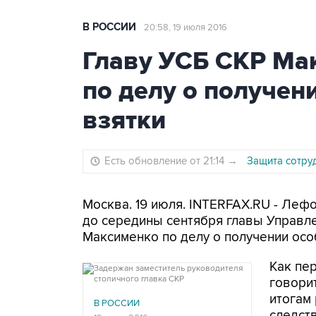
В РОССИИ
20:58, 19 июля 2016
Главу УСБ СКР Ма
по делу о получен
взятки
Есть обновление от 21:14
→
Защита сотру
Москва. 19 июля. INTERFAX.RU - Леф
до середины сентября главы Управл
Максименко по делу о получении осо
Как пе
говори
итогам
В РОССИИ
следст