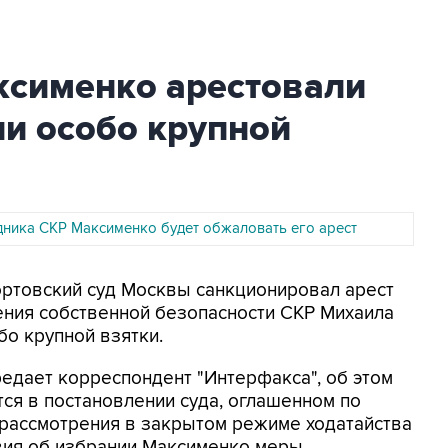
ксименко арестовали
ии особо крупной
дника СКР Максименко будет обжаловать его арест
ортовский суд Москвы санкционировал арест
ения собственной безопасности СКР Михаила
бо крупной взятки.
редает корреспондент "Интерфакса", об этом
тся в постановлении суда, оглашенном по
 рассмотрения в закрытом режиме ходатайства
вия об избрании Максименко меры