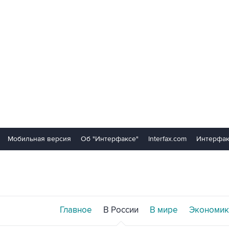
Мобильная версия
Об "Интерфаксе"
Interfax.com
Интерфак
Главное
В России
В мире
Экономик