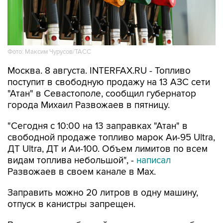
Фото: Максим Чурусов/ТАСС
Москва. 8 августа. INTERFAX.RU - Топливо
поступит в свободную продажу на 13 АЗС сети
"Атан" в Севастополе, сообщил губернатор
города Михаил Развожаев в пятницу.
"Сегодня с 10:00 на 13 заправках "Атан" в
свободной продаже топливо марок Аи-95 Ultra,
ДТ Ultra, ДТ и Аи-100. Объем лимитов по всем
видам топлива небольшой", -
написал
Развожаев в своем канале в Max.
Заправить можно 20 литров в одну машину,
отпуск в канистры запрещен.
В пятницу в свободной продаже топливо было
на десяти АЗС
этой сети.