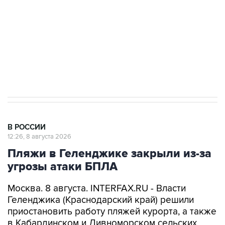
ИНН 7725383515 Erid: F7NfYUJCUneVdwcydK6A
Кабмин РФ разрешил до 1 июля 2027 года
импорт, выпуск и обращение бензина Евро 2,
Евро 3, Евро 4
В РОССИИ
12:26, 8 августа 2026
Пляжи в Геленджике закрыли из-за
угрозы атаки БПЛА
Москва. 8 августа. INTERFAX.RU - Власти
Геленджика (Краснодарский край) решили
приостановить работу пляжей курорта, а также
в Кабардинском и Дивноморском сельских
округах после объявления опасности атаки