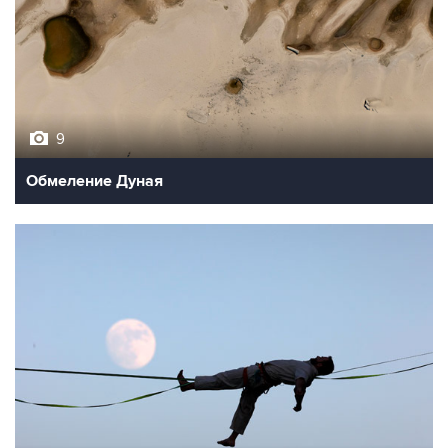
9
Обмеление Дуная
10