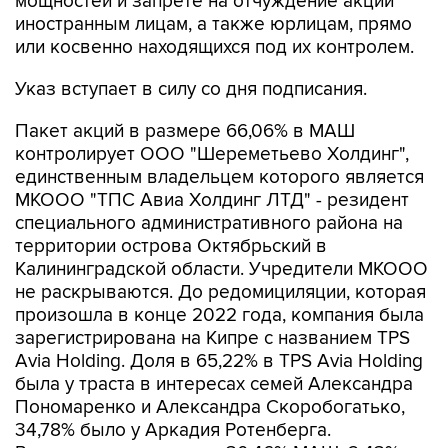
или косвенно находящихся под их контролем.
Указ вступает в силу со дня подписания.
Пакет акций в размере 66,06% в МАШ
контролирует ООО "Шереметьево Холдинг",
единственным владельцем которого является
МКООО "ТПС Авиа Холдинг ЛТД" - резидент
специального административного района на
территории острова Октябрьский в
Калининградской области. Учредители МКООО
не раскрываются. До редомициляции, которая
произошла в конце 2022 года, компания была
зарегистрирована на Кипре с названием TPS
Avia Holding. Доля в 65,22% в TPS Avia Holding
была у траста в интересах семей Александра
Пономаренко и Александра Скоробогатько,
34,78% было у Аркадия Ротенберга.
Росимущество владело 30,46% МАШ, 2,43%
было у
"Аэрофлота"
, 1,05% - у менеджмента