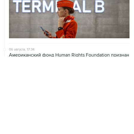
06 августа, 17:34
Американский фонд Human Rights Foundation признан
нежелательным в РФ
06 августа, 17:16
Москва не получала от Еревана официальных
обращений о прекращении концессии Южно-
Кавказской железной дороги
06 августа, 17:03
Пострадавшие от атак на Wildberries селлеры могут
получить отсрочки по налогам