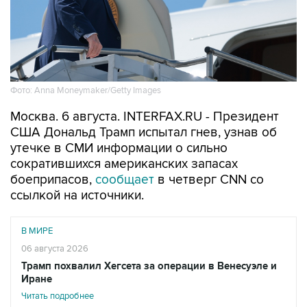
Фото: Anna Moneymaker/Getty Images
Москва. 6 августа. INTERFAX.RU - Президент
США Дональд Трамп испытал гнев, узнав об
утечке в СМИ информации о сильно
сократившихся американских запасах
боеприпасов,
сообщает
в четверг CNN со
ссылкой на источники.
В МИРЕ
06 августа 2026
Трамп похвалил Хегсета за операции в Венесуэле и
Иране
Читать подробнее
"Он был зол из-за того, что эта информация