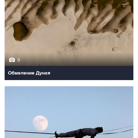
9
Обмеление Дуная