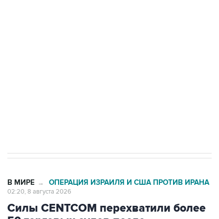
Росгвардии
Беспилотные технологии и ИИ на службе у
электросетевых объектов и агрокомплексов
Социальная реклама, АНО «Национальные приоритеты».
ИНН 7725383515 Erid: F7NfYUJCUneVdwcydK6A
Кабмин РФ разрешил до 1 июля 2027 года
импорт, выпуск и обращение бензина Евро 2,
Евро 3, Евро 4
В МИРЕ
ОПЕРАЦИЯ ИЗРАИЛЯ И США ПРОТИВ ИРАНА
→
02:20, 8 августа 2026
Силы CENTCOM перехватили более
50 торговых судов после
возобновления блокады Ирана