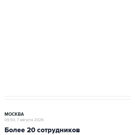
ФСБ сообщила о задержании в Приморье
подростков, готовивших теракт на объекте
Росгвардии
Беспилотные технологии и ИИ на службе у
электросетевых объектов и агрокомплексов
Социальная реклама, АНО «Национальные приоритеты».
ИНН 7725383515 Erid: F7NfYUJCUneVdwcydK6A
Аксенов сообщил о четвертом погибшем в
результате атаки ВСУ на Крым
МОСКВА
09:50, 7 августа 2026
Более 20 сотрудников