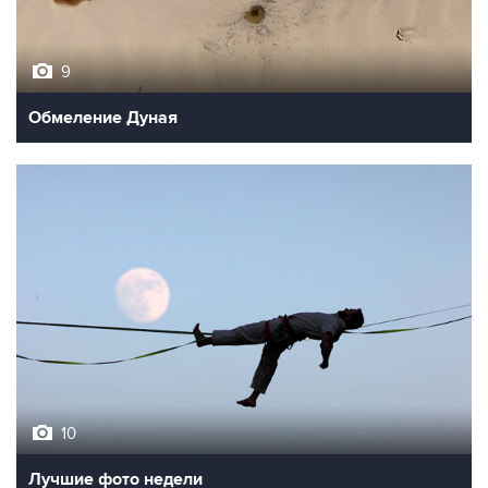
9
Обмеление Дуная
10
Лучшие фото недели