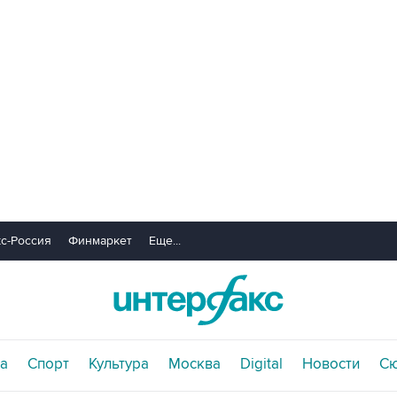
с-Россия
Финмаркет
Еще...
а
Спорт
Культура
Москва
Digital
Новости
С