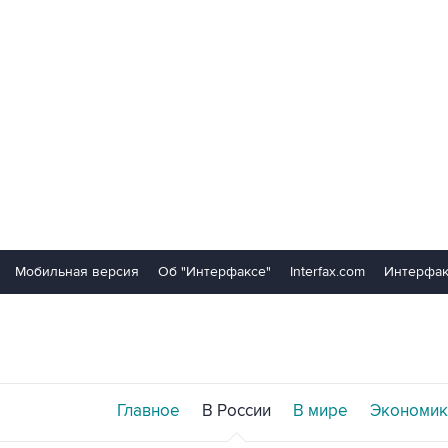
Мобильная версия
Об "Интерфаксе"
Interfax.com
Интерфак
Главное
В России
В мире
Экономик