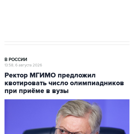
ИНН 7725383515 Erid: F7NfYUJCUneVdTRF8PRs
Трамп заявил, что переговоры с Ираном
начнутся в понедельник
В РОССИИ
13:58, 6 августа 2026
Ректор МГИМО предложил
квотировать число олимпиадников
при приёме в вузы