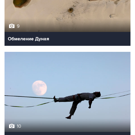
9
Обмеление Дуная
10