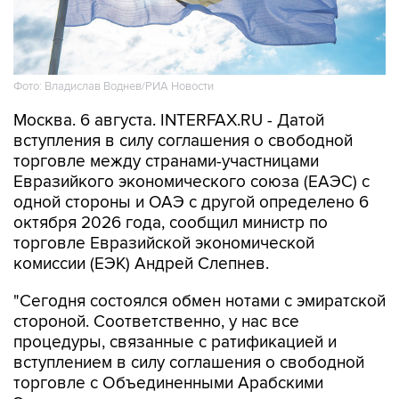
Фото: Владислав Воднев/РИА Новости
Москва. 6 августа. INTERFAX.RU - Датой
вступления в силу соглашения о свободной
торговле между странами-участницами
Евразийкого экономического союза (ЕАЭС) с
одной стороны и ОАЭ с другой определено 6
октября 2026 года, сообщил министр по
торговле Евразийской экономической
комиссии (ЕЭК) Андрей Слепнев.
"Сегодня состоялся обмен нотами с эмиратской
стороной. Соответственно, у нас все
процедуры, связанные с ратификацией и
вступлением в силу соглашения о свободной
торговле с Объединенными Арабскими
Эмиратами, завершены и определена дата его
вступления в силу - 6 октября 2026 года", -