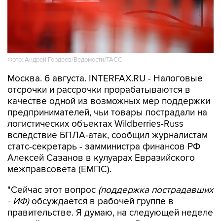
Фото: Андрей Гордеев/Ведомости/ТАСС
Москва. 6 августа. INTERFAX.RU - Налоговые
отсрочки и рассрочки прорабатываются в
качестве одной из возможных мер поддержки
предпринимателей, чьи товары пострадали на
логистических объектах Wildberries-Russ
вследствие БПЛА-атак, сообщил журналистам
статс-секретарь - замминистра финансов РФ
Алексей Сазанов в кулуарах Евразийского
межправсовета (ЕМПС).
"Сейчас этот вопрос
(поддержка пострадавших
- ИФ)
обсуждается в рабочей группе в
правительстве. Я думаю, на следующей неделе
мы выйдем с предложением. Разные меры
обсуждаются. Когда будет окончательное